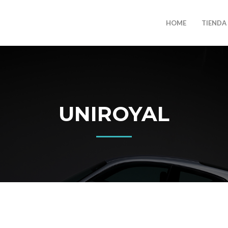
HOME
TIENDA
UNIROYAL