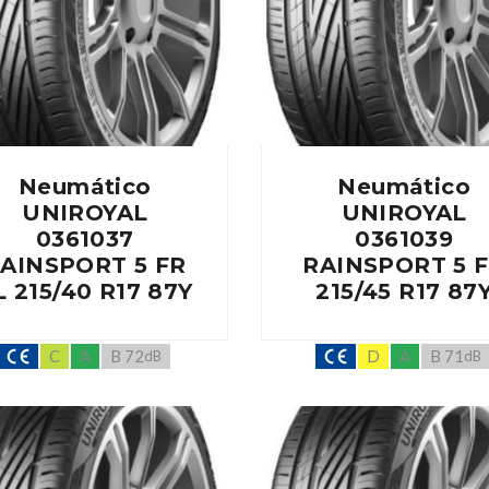
Neumático
Neumático
UNIROYAL
UNIROYAL
0361037
0361039
AINSPORT 5 FR
RAINSPORT 5 
L 215/40 R17 87Y
215/45 R17 87
C
A
B 72
D
A
B 71
dB
dB