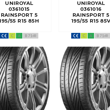
UNIROYAL
UNIROYAL
0361015
0361016
RAINSPORT 5
RAINSPORT 5
195/55 R15 85H
195/55 R15 85
C
A
B 71
C
A
B 71
dB
dB