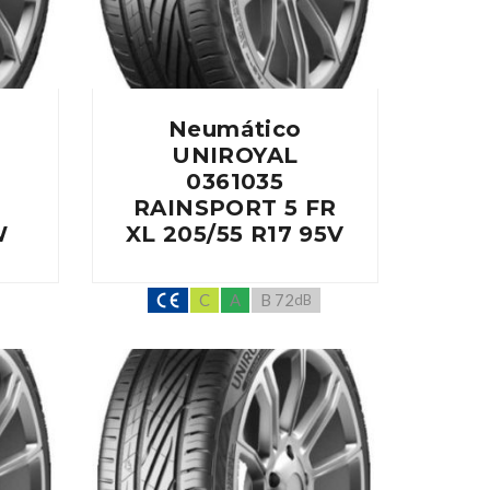
Neumático
UNIROYAL
0361035
RAINSPORT 5 FR
W
XL 205/55 R17 95V
C
A
B 72
dB