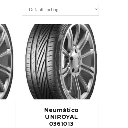
Neumático
UNIROYAL
0361013