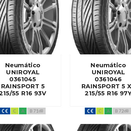
Neumático
Neumático
UNIROYAL
UNIROYAL
0361045
0361046
RAINSPORT 5
RAINSPORT 5 
215/55 R16 93V
215/55 R16 97
C
A
B 71
C
A
B 72
dB
dB