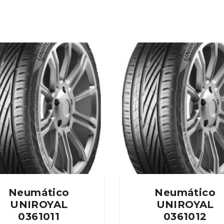
Neumático
Neumático
UNIROYAL
UNIROYAL
0361011
0361012