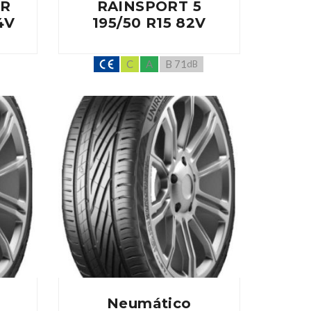
FR
RAINSPORT 5
4V
195/50 R15 82V
C
A
B 71
dB
Neumático