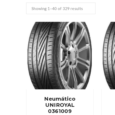
Showing 1–40 of 329 results
Neumático
UNIROYAL
0361009