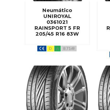
Neumático
UNIROYAL
0361021
RAINSPORT 5 FR
R
205/45 R16 83W
D
A
B 71
dB