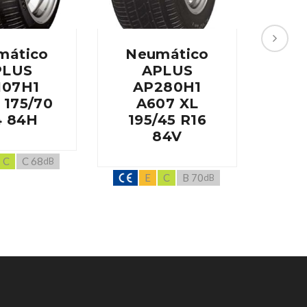
mático
Neumático
Ne
PLUS
APLUS
107H1
AP280H1
A
 175/70
A607 XL
A60
4 84H
195/45 R16
R
84V
C
C 68
dB
E
C
B 70
dB