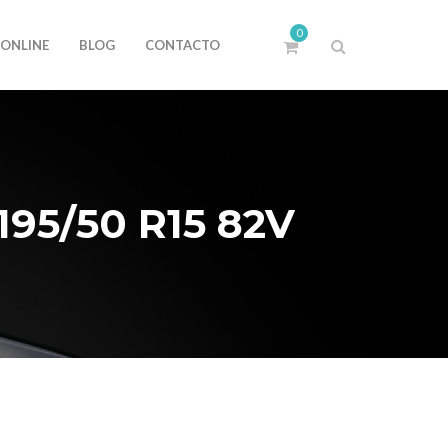
0
 ONLINE
BLOG
CONTACTO
95/50 R15 82V