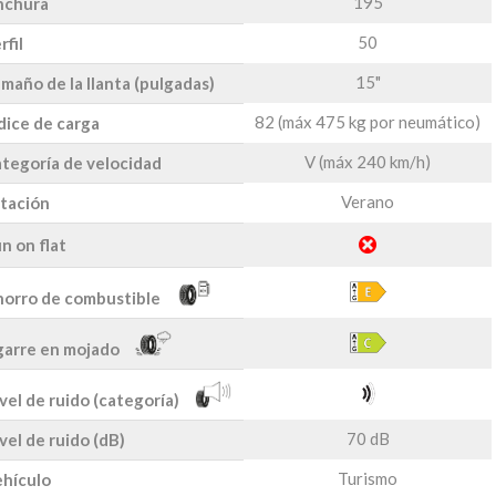
195
nchura
50
rfil
15"
maño de la llanta (pulgadas)
82 (máx 475 kg por neumático)
dice de carga
V (máx 240 km/h)
tegoría de velocidad
Verano
tación
n on flat
orro de combustible
arre en mojado
vel de ruido (categoría)
70 dB
vel de ruido (dB)
Turismo
hículo