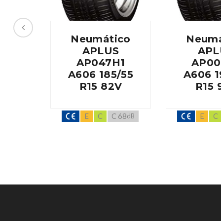
Neumático
Neumá
APLUS
APL
AP047H1
AP00
A606 185/55
A606 1
R15 82V
R15 
E
C
C 68
E
C
dB