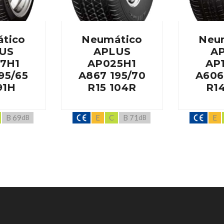
tico
Neumático
Neu
US
APLUS
A
7H1
AP025H1
AP
95/65
A867 195/70
A606
91H
R15 104R
R1
B 69
E
C
B 71
E
dB
dB