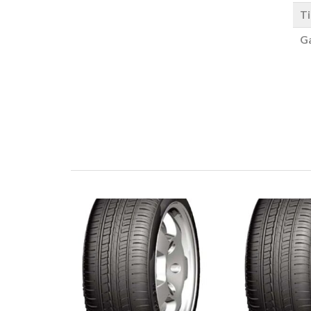
Ti
Ga