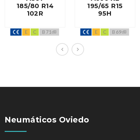
185/80 R14
195/65 R15
102R
95H
E
C
B 71
E
C
B 69
dB
dB
Neumáticos Oviedo