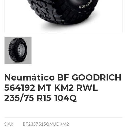
Neumático BF GOODRICH
564192 MT KM2 RWL
235/75 R15 104Q
SKU:
BF2357515QMUDKM2