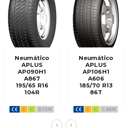
Neumático
Neumático
APLUS
APLUS
AP090H1
AP106H1
A867
A606
195/65 R16
185/70 R13
104R
86T
E
C
B 71
E
C
C 68
dB
dB