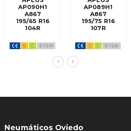
APLUS
APLUS
AP090H1
AP089H1
A867
A867
195/65 R16
195/75 R16
104R
107R
E
C
B 71
E
C
B 71
dB
dB
Neumáticos Oviedo