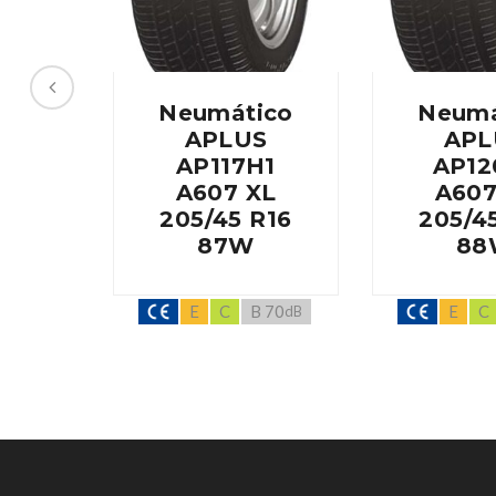
Neumático
Neumá
APLUS
APL
AP117H1
AP12
A607 XL
A607
205/45 R16
205/4
87W
88
E
C
B 70
E
C
dB