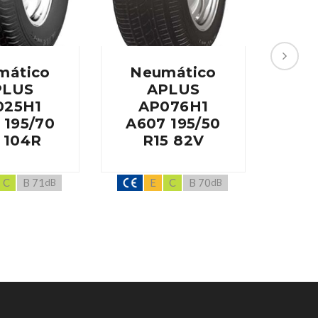
mático
Neumático
Ne
PLUS
APLUS
025H1
AP076H1
A
 195/70
A607 195/50
A
 104R
R15 82V
19
C
B 71
E
C
B 70
dB
dB