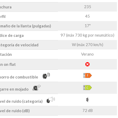
235
nchura
45
rfil
17"
maño de la llanta (pulgadas)
97 (máx 730 kg por neumático)
dice de carga
W (máx 270 km/h)
tegoría de velocidad
Verano
tación
n on flat
orro de combustible
arre en mojado
vel de ruido (categoría)
72 dB
vel de ruido (dB)