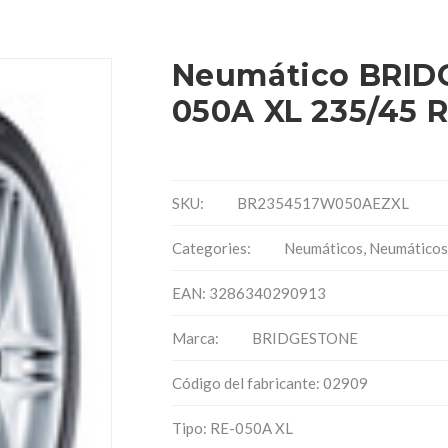
Neumático BRID
050A XL 235/45 
SKU:
BR2354517W050AEZXL
Categories:
Neumáticos
,
Neumáticos
EAN: 3286340290913
Marca:
BRIDGESTONE
Código del fabricante: 02909
Tipo: RE-050A XL