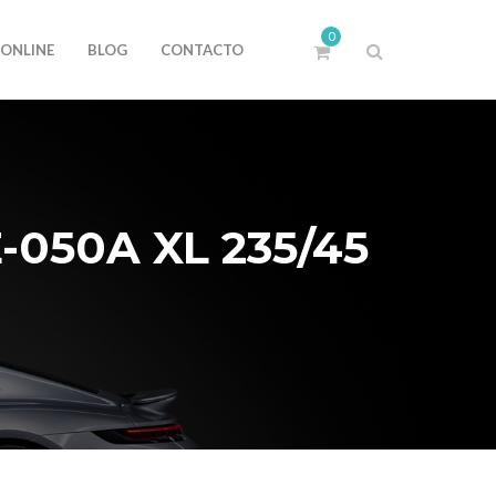
0
 ONLINE
BLOG
CONTACTO
050A XL 235/45