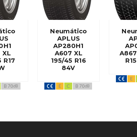
tico
Neumático
Neu
US
APLUS
A
0H1
AP280H1
AP
 XL
A607 XL
A867
5 R17
195/45 R16
R15
W
84V
E
B 70
E
C
B 70
dB
dB