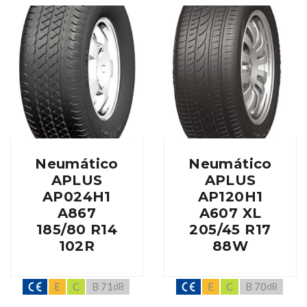
Neumático
Neumático
APLUS
APLUS
AP024H1
AP120H1
A867
A607 XL
185/80 R14
205/45 R17
102R
88W
E
C
B 71
E
C
B 70
dB
dB