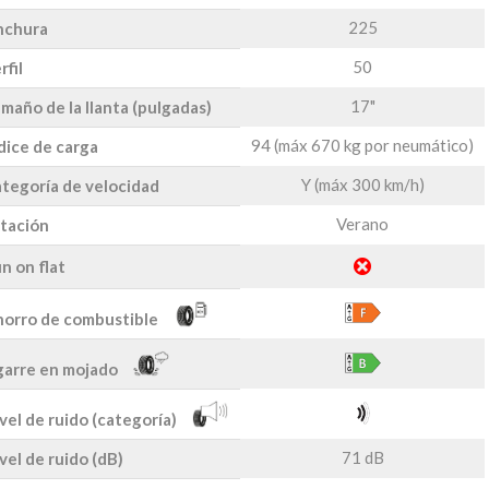
225
nchura
50
rfil
17"
maño de la llanta (pulgadas)
94 (máx 670 kg por neumático)
dice de carga
Y (máx 300 km/h)
tegoría de velocidad
Verano
tación
n on flat
orro de combustible
arre en mojado
vel de ruido (categoría)
71 dB
vel de ruido (dB)