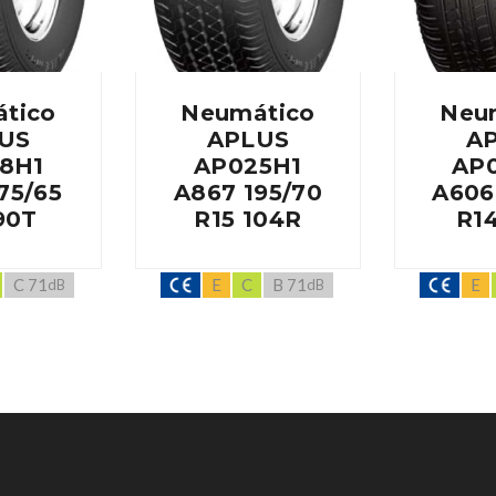
tico
Neumático
Neu
US
APLUS
A
8H1
AP025H1
AP
75/65
A867 195/70
A606
90T
R15 104R
R1
C 71
E
C
B 71
E
dB
dB