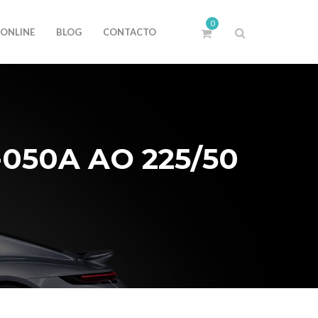
0
 ONLINE
BLOG
CONTACTO
050A AO 225/50