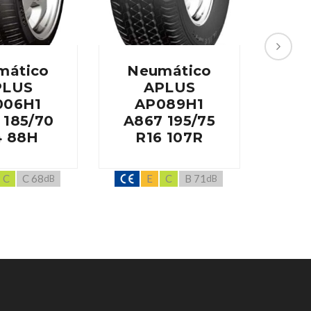
mático
Neumático
Ne
PLUS
APLUS
006H1
AP089H1
A
 185/70
A867 195/75
A60
4 88H
R16 107R
R
C
C 68
E
C
B 71
dB
dB