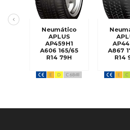
Neumático
Neumá
APLUS
APL
AP459H1
AP44
A606 165/65
A867 1
R14 79H
R14 
E
D
C 68
E
C
dB