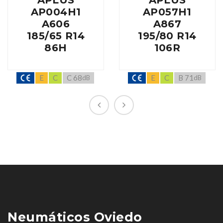
APLUS
APLUS
AP004H1
AP057H1
A606
A867
185/65 R14
195/80 R14
86H
106R
E
C
C 68
E
C
B 71
dB
dB
Neumáticos Oviedo