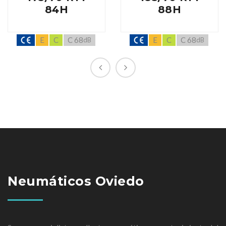
84H
88H
E
C
C 68
E
C
C 68
dB
dB
Neumáticos Oviedo