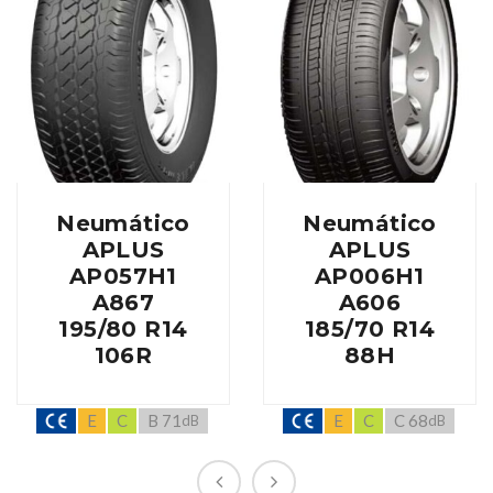
Neumático
Neumático
APLUS
APLUS
AP057H1
AP006H1
A867
A606
195/80 R14
185/70 R14
106R
88H
E
C
B 71
E
C
C 68
dB
dB