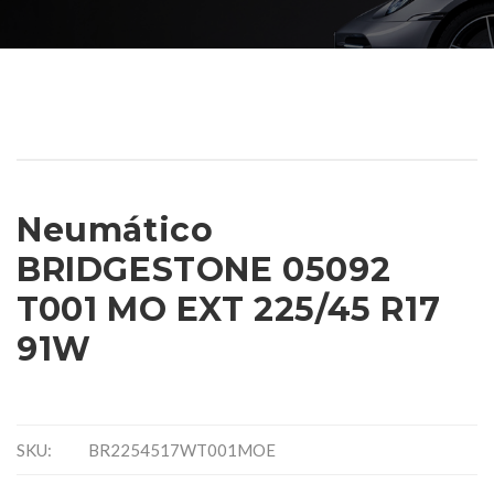
Neumático
BRIDGESTONE 05092
T001 MO EXT 225/45 R17
91W
SKU:
BR2254517WT001MOE