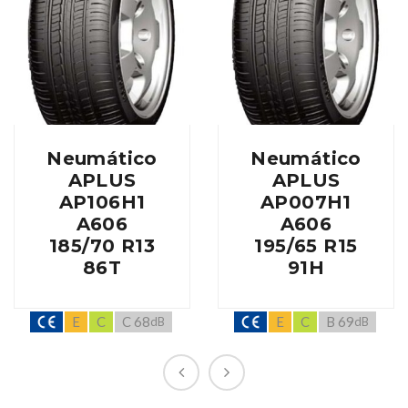
Neumático
Neumático
APLUS
APLUS
AP106H1
AP007H1
A606
A606
185/70 R13
195/65 R15
86T
91H
E
C
C 68
E
C
B 69
dB
dB