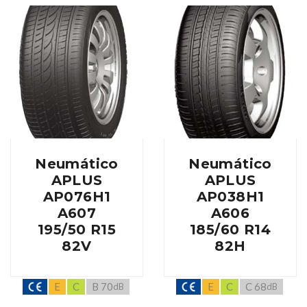
Neumático
Neumático
APLUS
APLUS
AP076H1
AP038H1
A607
A606
195/50 R15
185/60 R14
82V
82H
E
C
B 70
E
C
C 68
dB
dB