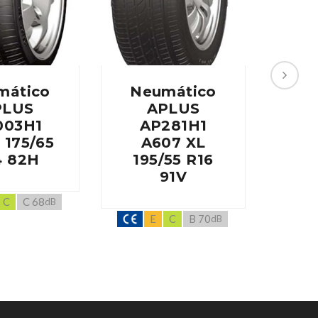
mático
Neumático
Ne
PLUS
APLUS
003H1
AP281H1
A
 175/65
A607 XL
A
4 82H
195/55 R16
20
91V
C
C 68
dB
E
C
B 70
dB