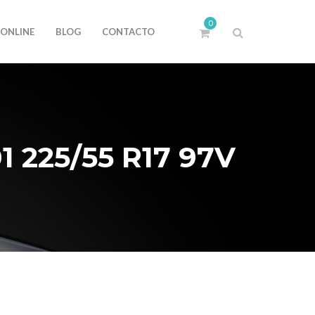
0
 ONLINE
BLOG
CONTACTO
 225/55 R17 97V