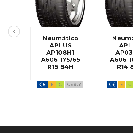
Neumático
Neumá
APLUS
APL
AP108H1
AP03
A606 175/65
A606 1
R15 84H
R14 
E
C
C 68
E
C
dB