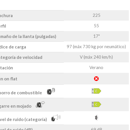
225
nchura
55
rfil
17"
maño de la llanta (pulgadas)
97 (máx 730 kg por neumático)
dice de carga
V (máx 240 km/h)
tegoría de velocidad
Verano
tación
n on flat
orro de combustible
arre en mojado
vel de ruido (categoría)
69 dB
vel de ruido (dB)