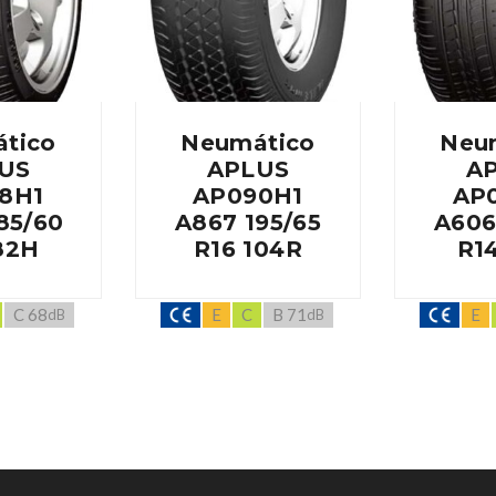
tico
Neumático
Neu
US
APLUS
A
8H1
AP090H1
AP
85/60
A867 195/65
A606
82H
R16 104R
R1
C 68
E
C
B 71
E
dB
dB