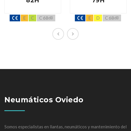
82H
79H
E
C
C 68
E
D
C 68
dB
dB
Neumáticos Oviedo
Somos especialistas en llantas, neumáticos y mantenimiento del