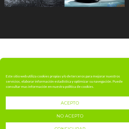
Este sitio web utiliza cookies propias y/o de terceros para mejorar nuestros
servicios, elaborar información estadística y optimizar su navegación. Puede
consultar mas información en nuestra política de cookies.
ACEPTO
NO ACEPTO
CONFIGURAR