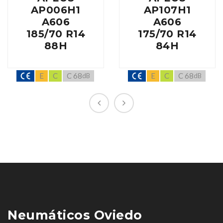
AP006H1
AP107H1
A606
A606
185/70 R14
175/70 R14
88H
84H
E
C
C 68
E
C
C 68
dB
dB
Neumáticos Oviedo