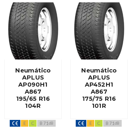
Neumático
Neumático
APLUS
APLUS
AP090H1
AP452H1
A867
A867
195/65 R16
175/75 R16
104R
101R
E
C
B 71
E
C
B 71
dB
dB