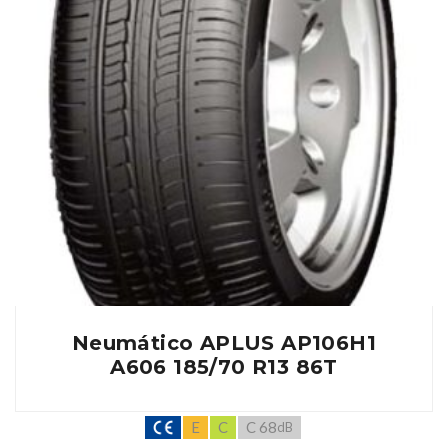
Neumático APLUS AP106H1
A606 185/70 R13 86T
E
C
C 68
dB