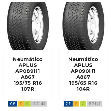
Neumático
Neumático
APLUS
APLUS
AP089H1
AP090H1
A867
A867
195/75 R16
195/65 R16
107R
104R
E
C
B 71
E
C
B 71
dB
dB