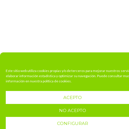
Este sitio web utiliza cookies propias y/o de terceros para mejorar nuestros servi
elaborar información estadística y optimizar su navegación. Puede consultar ma
información en nuestra política de cookies.
ACEPTO
NO ACEPTO
CONFIGURAR