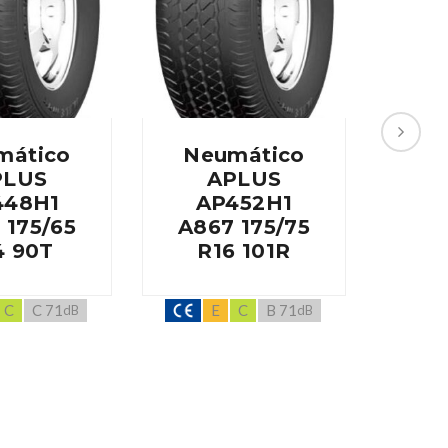
mático
Neumático
Ne
PLUS
APLUS
448H1
AP452H1
A
 175/65
A867 175/75
A60
4 90T
R16 101R
R
C
C 71
E
C
B 71
dB
dB