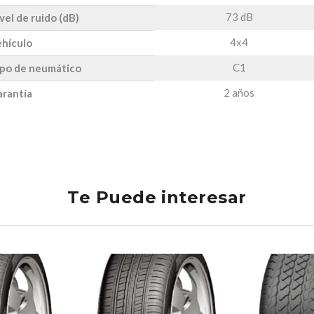
73 dB
vel de ruido (dB)
4x4
hículo
C1
po de neumático
2 años
rantía
Te Puede interesar