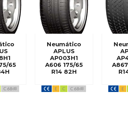
tico
Neumático
Neu
US
APLUS
A
8H1
AP003H1
AP
75/65
A606 175/65
A867
84H
R14 82H
R1
C 68
E
C
C 68
E
dB
dB