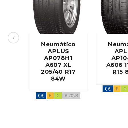
Neumático
Neumá
APLUS
APL
AP078H1
AP10
A607 XL
A606 1
205/40 R17
R15 
84W
E
C
E
C
B 70
dB