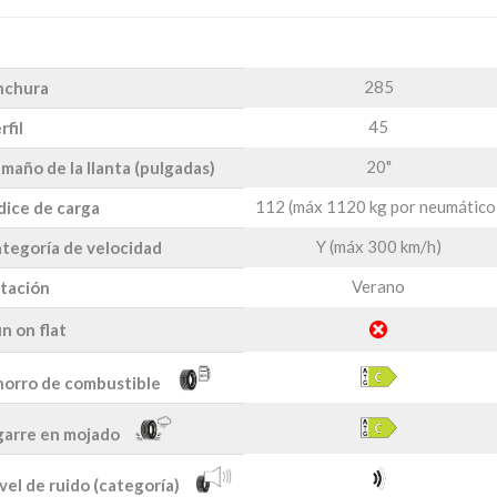
285
nchura
45
rfil
20"
maño de la llanta (pulgadas)
112 (máx 1120 kg por neumático
dice de carga
Y (máx 300 km/h)
tegoría de velocidad
Verano
tación
n on flat
orro de combustible
arre en mojado
vel de ruido (categoría)