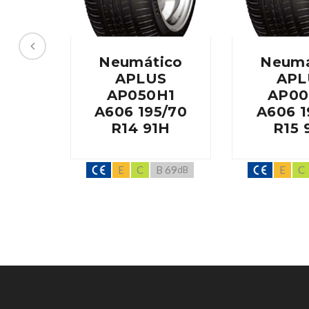
Neumático
Neumá
APLUS
APL
AP050H1
AP00
A606 195/70
A606 1
R14 91H
R15 
E
C
B 69
E
C
dB