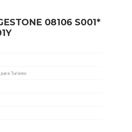
GESTONE 08106 S001*
01Y
 para Turismo