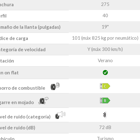
275
nchura
40
rfil
19"
maño de la llanta (pulgadas)
101 (máx 825 kg por neumático)
dice de carga
Y (máx 300 km/h)
tegoría de velocidad
Verano
tación
n on flat
orro de combustible
arre en mojado
vel de ruido (categoría)
72 dB
vel de ruido (dB)
Turismo
hículo