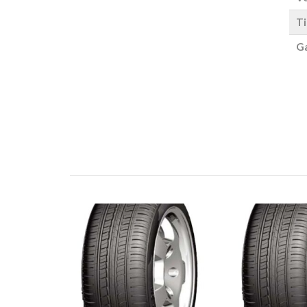
Ti
Ga