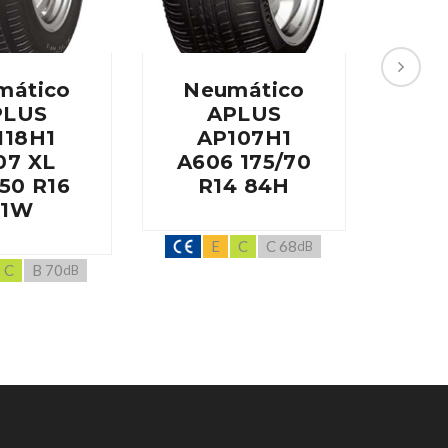
mático
Neumático
Ne
PLUS
APLUS
118H1
AP107H1
A
07 XL
A606 175/70
A60
50 R16
R14 84H
R
91W
E
C
C 68
dB
C
B 70
dB