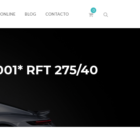
0
 ONLINE
BLOG
CONTACTO
1* RFT 275/40