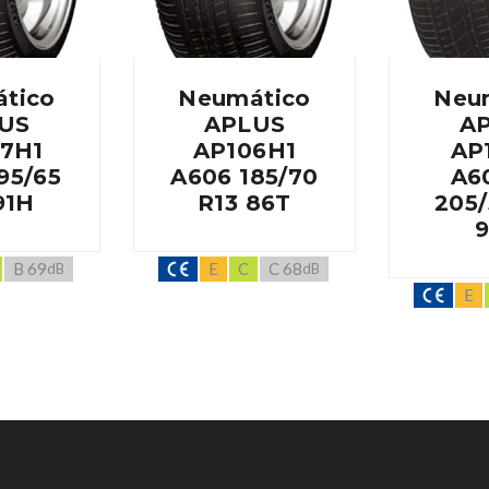
tico
Neumático
Neu
US
APLUS
A
7H1
AP106H1
AP
95/65
A606 185/70
A6
91H
R13 86T
205/
B 69
E
C
C 68
dB
dB
E