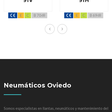
91V
91H
E
C
B 70
E
C
B 69
dB
dB
Neumáticos Oviedo
Somos especialistas en llantas, neumáticos y mantenimiento del