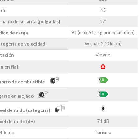
45
rfil
17"
maño de la llanta (pulgadas)
91 (máx 615 kg por neumático)
dice de carga
W (máx 270 km/h)
tegoría de velocidad
Verano
tación
n on flat
orro de combustible
arre en mojado
vel de ruido (categoría)
71 dB
vel de ruido (dB)
Turismo
hículo