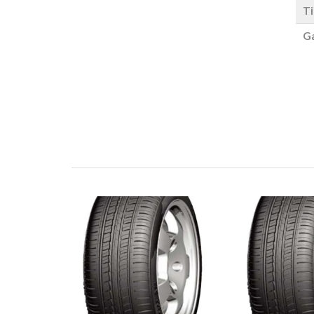
Ti
Ga