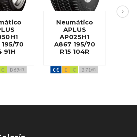
mático
Neumático
Ne
PLUS
APLUS
050H1
AP025H1
A
 195/70
A867 195/70
A60
4 91H
R15 104R
C
B 69
E
C
B 71
dB
dB