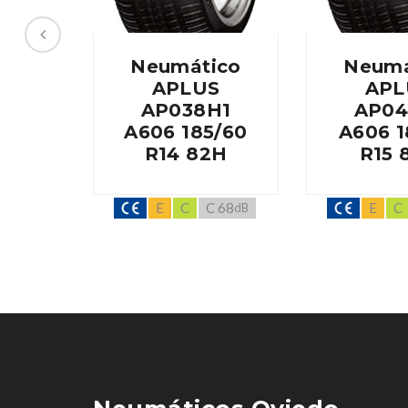
Neumático
Neumá
APLUS
APL
AP038H1
AP04
A606 185/60
A606 1
R14 82H
R15 
E
C
C 68
E
C
dB