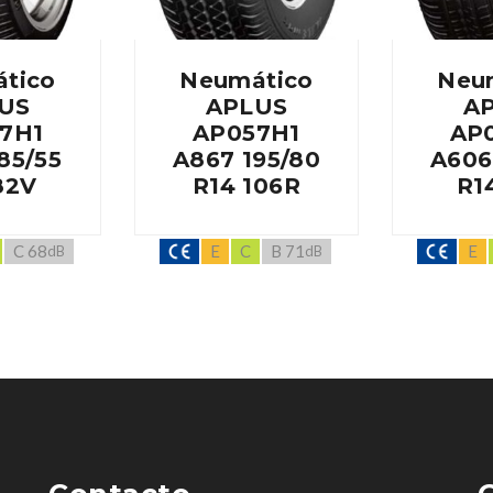
tico
Neumático
Neu
US
APLUS
A
7H1
AP057H1
AP
85/55
A867 195/80
A606
82V
R14 106R
R1
C 68
E
C
B 71
E
dB
dB