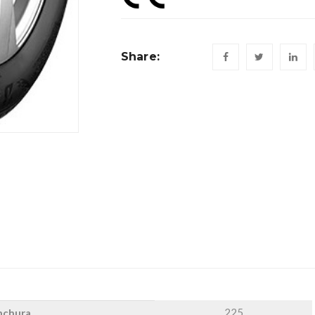
Share:
225
nchura