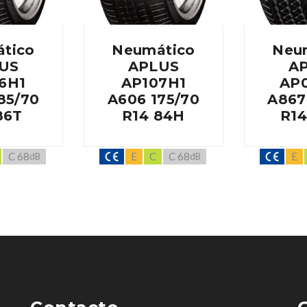
tico
Neumático
Neu
US
APLUS
A
6H1
AP107H1
AP
85/70
A606 175/70
A867
86T
R14 84H
R14
C 68
E
C
C 68
E
dB
dB