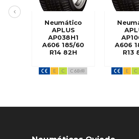
Neumático
Neumá
APLUS
APL
AP038H1
AP10
A606 185/60
A606 1
R14 82H
R13 
E
C
C 68
E
C
dB