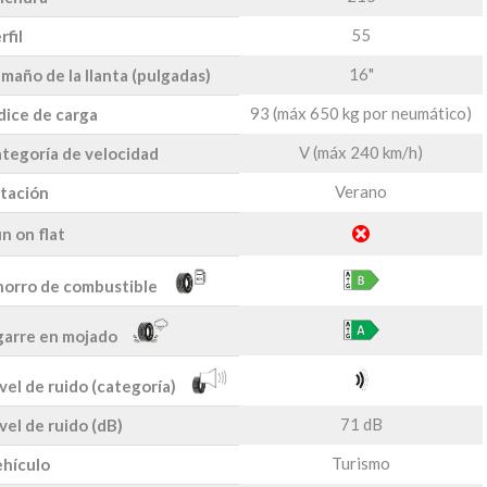
55
rfil
16"
maño de la llanta (pulgadas)
93 (máx 650 kg por neumático)
dice de carga
V (máx 240 km/h)
tegoría de velocidad
Verano
tación
n on flat
orro de combustible
arre en mojado
vel de ruido (categoría)
71 dB
vel de ruido (dB)
Turismo
hículo