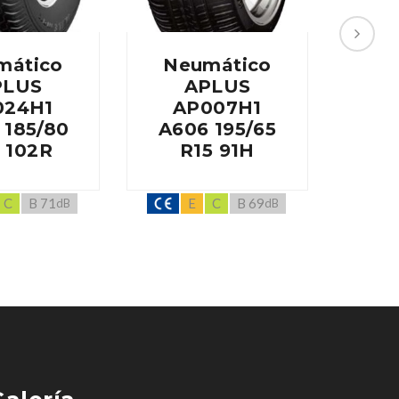
mático
Neumático
Ne
PLUS
APLUS
024H1
AP007H1
A
 185/80
A606 195/65
A
 102R
R15 91H
20
C
B 71
E
C
B 69
dB
dB