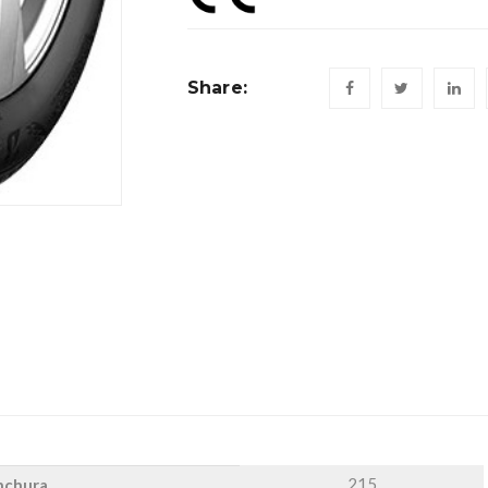
Share:
215
nchura