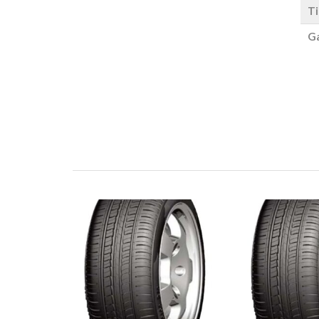
Ti
Ga