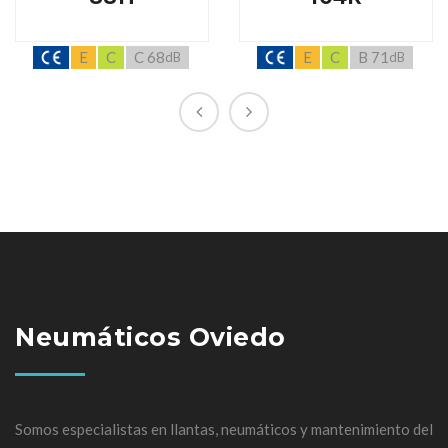
E
C
C 68
E
C
B 71
dB
dB
Neumáticos Oviedo
Somos especialistas en llantas, neumáticos y mantenimiento del