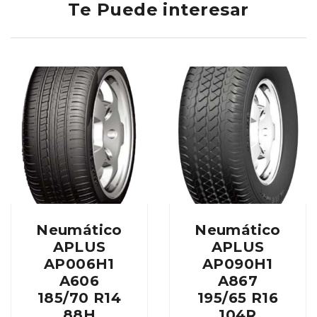
Te Puede interesar
Neumático
Neumático
APLUS
APLUS
AP006H1
AP090H1
A606
A867
185/70 R14
195/65 R16
88H
104R