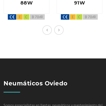
88W
91W
E
C
B 70
E
C
B 70
dB
dB
Neumáticos Oviedo
Somos especialistas en llantas, neumáticos y mantenimiento del