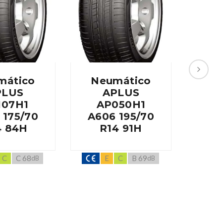
mático
Neumático
Ne
PLUS
APLUS
107H1
AP050H1
A
 175/70
A606 195/70
A60
4 84H
R14 91H
R
C
C 68
E
C
B 69
dB
dB