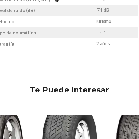
71 dB
vel de ruido (dB)
Turismo
hículo
C1
po de neumático
2 años
rantía
Te Puede interesar