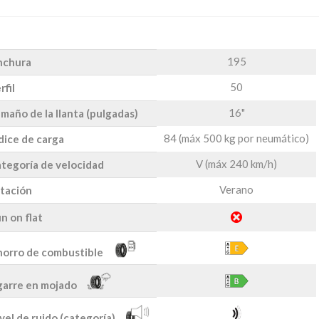
195
nchura
50
rfil
16"
maño de la llanta (pulgadas)
84 (máx 500 kg por neumático)
dice de carga
V (máx 240 km/h)
tegoría de velocidad
Verano
tación
n on flat
orro de combustible
arre en mojado
vel de ruido (categoría)