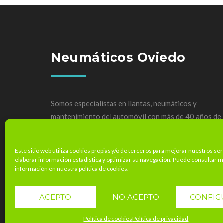
Neumáticos Oviedo
Somos especialistas en llantas, neumáticos y
mantenimiento del automóvil con más de 40 años de
experiencia.
Este sitio web utiliza cookies propias y/o de terceros para mejorar nuestros ser
elaborar información estadística y optimizar su navegación. Puede consultar 
información en nuestra política de cookies.
ACEPTO
NO ACEPTO
CONFIG
Política de cookies
Política de privacidad