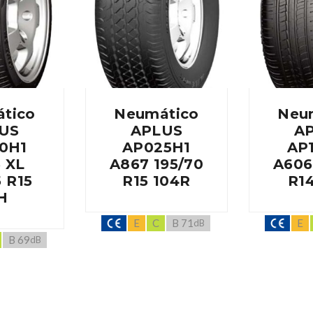
tico
Neumático
Neu
US
APLUS
A
0H1
AP025H1
AP
 XL
A867 195/70
A606
5 R15
R15 104R
R1
H
E
C
B 71
E
dB
B 69
dB