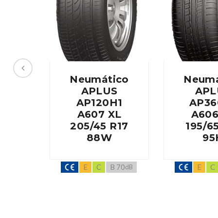
Neumático
Neumá
APLUS
APL
AP120H1
AP36
A607 XL
A606
205/45 R17
195/6
88W
95
E
C
B 70
E
C
dB