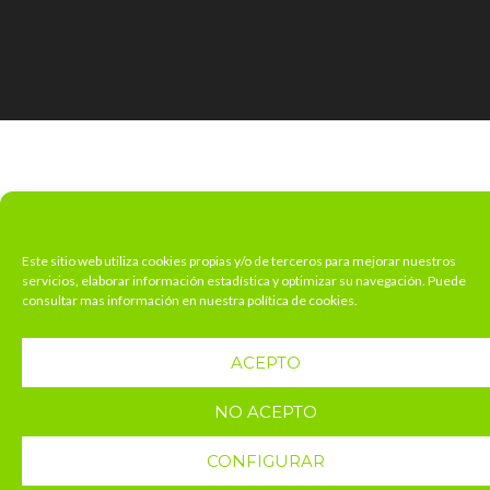
Este sitio web utiliza cookies propias y/o de terceros para mejorar nuestros
servicios, elaborar información estadística y optimizar su navegación. Puede
consultar mas información en nuestra política de cookies.
ACEPTO
NO ACEPTO
CONFIGURAR