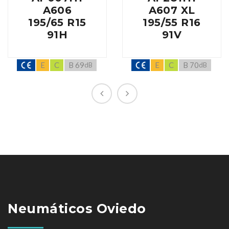
A606
A607 XL
195/65 R15
195/55 R16
91H
91V
E
C
B 69
E
C
B 70
dB
dB
Neumáticos Oviedo