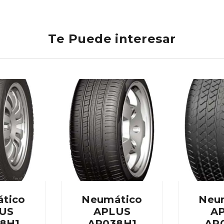
Te Puede interesar
tico
Neumático
Neu
US
APLUS
A
8H1
AP038H1
AP