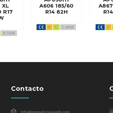
 XL
A606 185/60
A867
0 R17
R14 82H
R14
W
E
C
C 68
E
dB
B 70
dB
Contacto
info@neumaticosoviedo.com