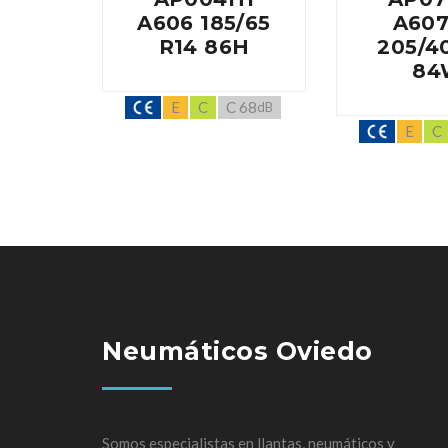
A606 185/65
A607
R14 86H
205/4
84
E
C
C 68
dB
E
C
Neumáticos Oviedo
Somos especialistas en llantas, neumáticos y