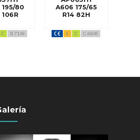
 195/80
A606 175/65
A60
 106R
R14 82H
R
C
B 71
E
C
C 68
dB
dB
Galería