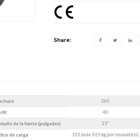
Share:
265
nchura
40
rfil
21"
maño de la llanta (pulgadas)
105 (máx 925 kg por neumático)
dice de carga