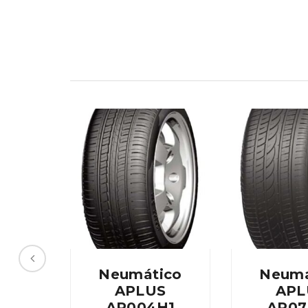
Neumático
Neumá
APLUS
APL
AP004H1
AP07