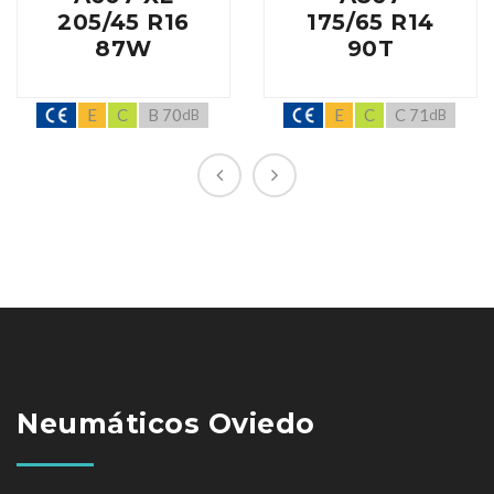
205/45 R16
175/65 R14
87W
90T
E
C
B 70
E
C
C 71
dB
dB
Neumáticos Oviedo