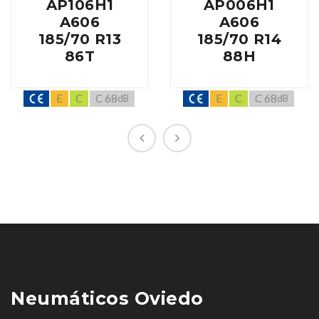
AP106H1
AP006H1
A606
A606
185/70 R13
185/70 R14
86T
88H
E
C
C 68
E
C
C 68
dB
dB
Neumáticos Oviedo