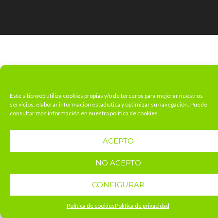
Este sitio web utiliza cookies propias y/o de terceros para mejorar nuestros
servicios, elaborar información estadística y optimizar su navegación. Puede
consultar mas información en nuestra política de cookies.
ACEPTO
NO ACEPTO
CONFIGURAR
Política de cookies
Política de privacidad