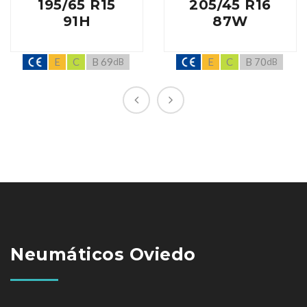
195/65 R15
205/45 R16
91H
87W
E
C
B 69
E
C
B 70
dB
dB
Neumáticos Oviedo