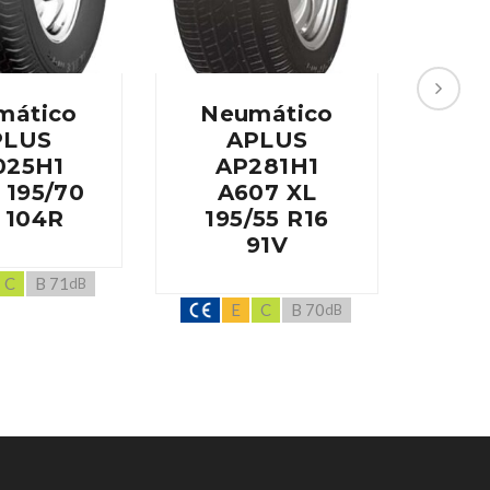
mático
Neumático
Ne
PLUS
APLUS
025H1
AP281H1
A
 195/70
A607 XL
A86
 104R
195/55 R16
R
91V
C
B 71
dB
E
C
B 70
dB