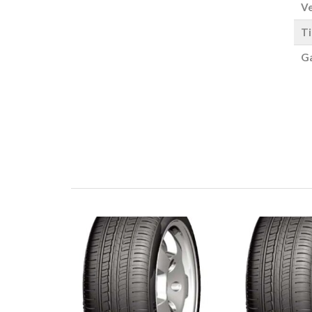
Ve
Ti
Ga