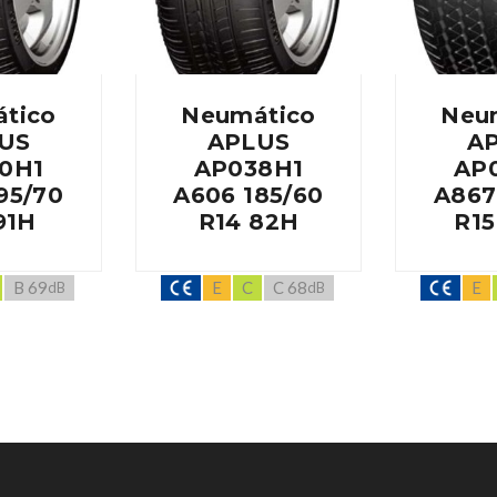
tico
Neumático
Neu
US
APLUS
A
0H1
AP038H1
AP
95/70
A606 185/60
A867
91H
R14 82H
R15
B 69
E
C
C 68
E
dB
dB