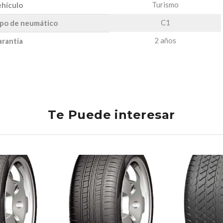
Turismo
hículo
C1
po de neumático
2 años
rantía
Te Puede interesar