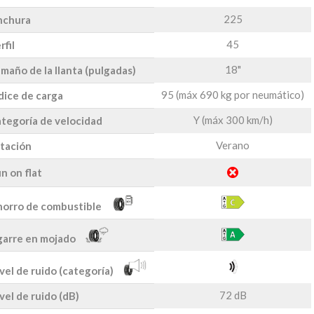
225
nchura
45
rfil
18"
maño de la llanta (pulgadas)
95 (máx 690 kg por neumático)
dice de carga
Y (máx 300 km/h)
tegoría de velocidad
Verano
tación
n on flat
orro de combustible
arre en mojado
vel de ruido (categoría)
72 dB
vel de ruido (dB)