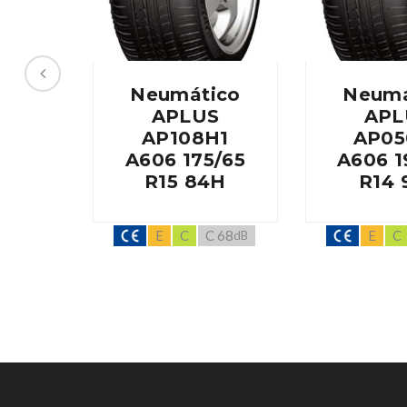
Neumático
Neumá
APLUS
APL
AP108H1
AP05
A606 175/65
A606 1
R15 84H
R14 
E
C
C 68
E
C
dB