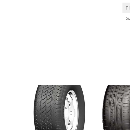
Ti
Ga