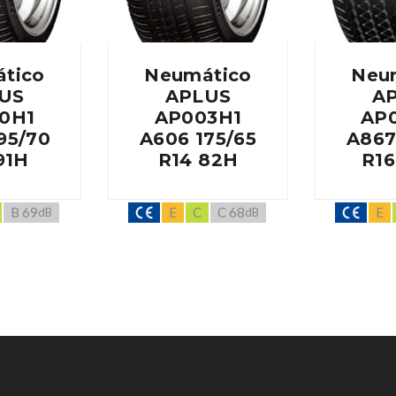
tico
Neumático
Neu
US
APLUS
A
0H1
AP003H1
AP
95/70
A606 175/65
A867
91H
R14 82H
R16
B 69
E
C
C 68
E
dB
dB