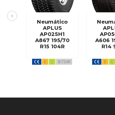
Neumático
Neumá
APLUS
APL
AP025H1
AP05
A867 195/70
A606 1
R15 104R
R14 
E
C
B 71
E
C
dB