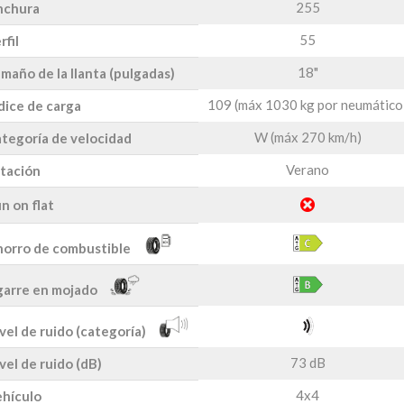
255
nchura
55
rfil
18"
maño de la llanta (pulgadas)
109 (máx 1030 kg por neumático
dice de carga
W (máx 270 km/h)
tegoría de velocidad
Verano
tación
n on flat
orro de combustible
arre en mojado
vel de ruido (categoría)
73 dB
vel de ruido (dB)
4x4
hículo