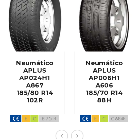
Neumático
Neumático
APLUS
APLUS
AP024H1
AP006H1
A867
A606
185/80 R14
185/70 R14
102R
88H
E
C
B 71
E
C
C 68
dB
dB