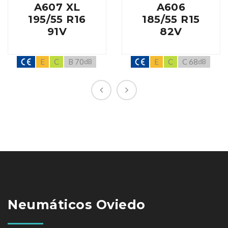
A607 XL
A606
195/55 R16
185/55 R15
91V
82V
E
C
B 70
E
C
C 68
dB
dB
Neumáticos Oviedo