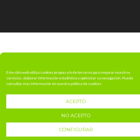
Este sitio web utiliza cookies propias y/o de terceros para mejorar nuestros
servicios, elaborar información estadística y optimizar su navegación. Puede
consultar mas información en nuestra política de cookies.
ACEPTO
NO ACEPTO
CONFIGURAR