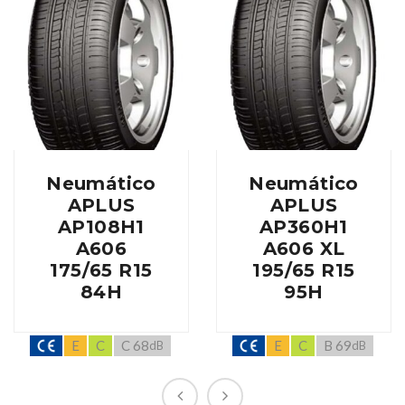
Neumático
Neumático
APLUS
APLUS
AP108H1
AP360H1
A606
A606 XL
175/65 R15
195/65 R15
84H
95H
E
C
C 68
E
C
B 69
dB
dB