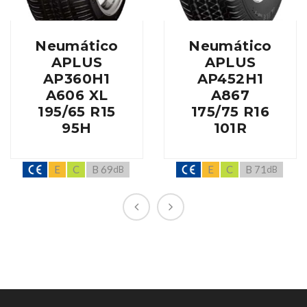
Neumático
Neumático
APLUS
APLUS
AP360H1
AP452H1
A606 XL
A867
195/65 R15
175/75 R16
95H
101R
E
C
B 69
E
C
B 71
dB
dB