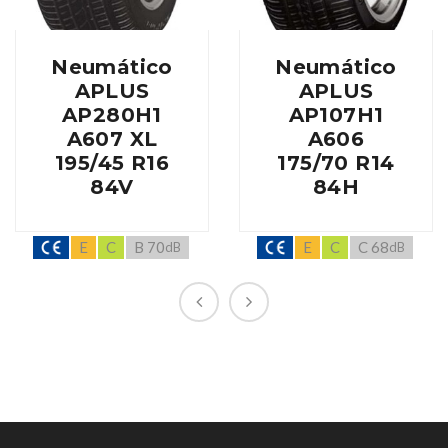
Neumático
Neumático
APLUS
APLUS
AP280H1
AP107H1
A607 XL
A606
195/45 R16
175/70 R14
84V
84H
E
C
B 70
E
C
C 68
dB
dB