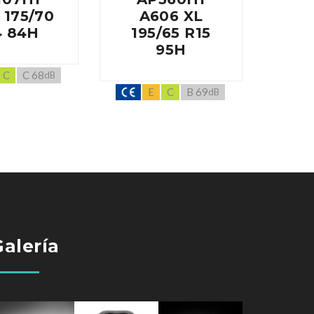
 175/70
A606 XL
A86
4 84H
195/65 R15
R
95H
C
C 68
dB
E
C
B 69
dB
Galería