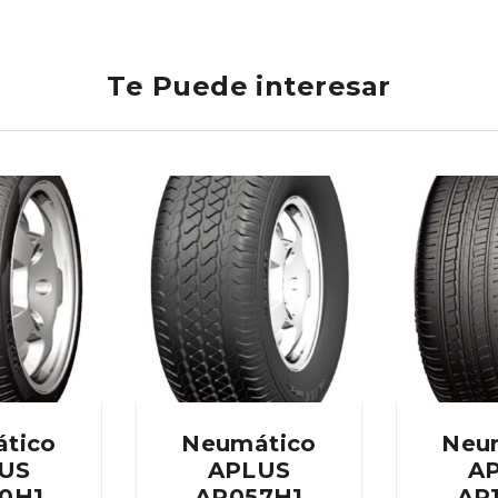
Te Puede interesar
tico
Neumático
Neu
US
APLUS
A
0H1
AP057H1
AP