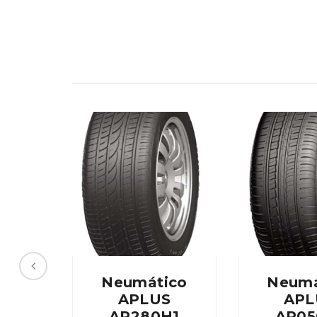
Neumático
Neumá
APLUS
APL
AP280H1
AP05