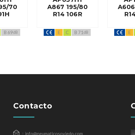
95/70
A867 195/80
A606
91H
R14 106R
R1
B 69
E
C
B 71
E
dB
dB
Contacto
info@neumaticosoviedo.com