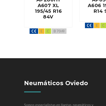
A607 XL
A606 1
195/45 R16
R14 
84V
E
C
E
C
B 70
dB
Neumáticos Oviedo
Somos especialistas en llantas, neumáticos y