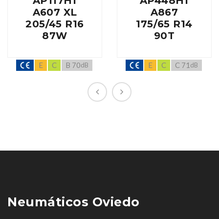
AP117H1
AP448H1
A607 XL
A867
205/45 R16
175/65 R14
87W
90T
E
C
B 70
E
C
C 71
dB
dB
Neumáticos Oviedo