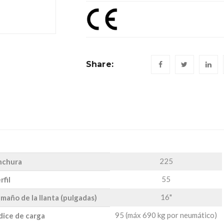
Share:
225
nchura
55
rfil
16"
maño de la llanta (pulgadas)
95 (máx 690 kg por neumático)
dice de carga