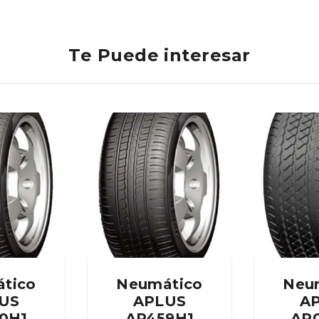
Te Puede interesar
tico
Neumático
Neu
US
APLUS
A
0H1
AP459H1
AP