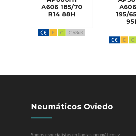
A606 185/70
A606
R14 88H
195/6
95
E
C
C 68
dB
E
C
Neumáticos Oviedo
Somos especialistas en llantas, neumáticos y