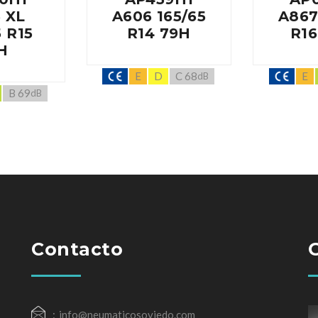
 XL
A606 165/65
A867
5 R15
R14 79H
R16
H
E
D
C 68
E
dB
B 69
dB
Contacto
info@neumaticosoviedo.com