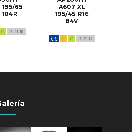
 195/65
A607 XL
A60
 104R
195/45 R16
84V
C
B 71
dB
E
C
B 70
dB
Galería