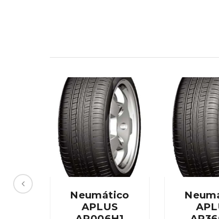
Neumático
Neumá
APLUS
APL
AP006H1
AP36