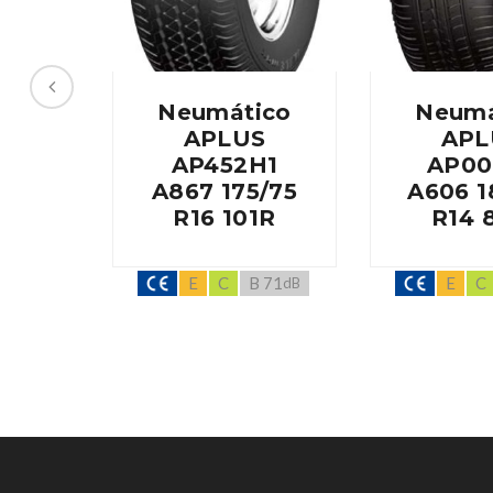
Neumático
Neumá
APLUS
APL
AP452H1
AP00
A867 175/75
A606 1
R16 101R
R14 
E
C
B 71
E
C
dB