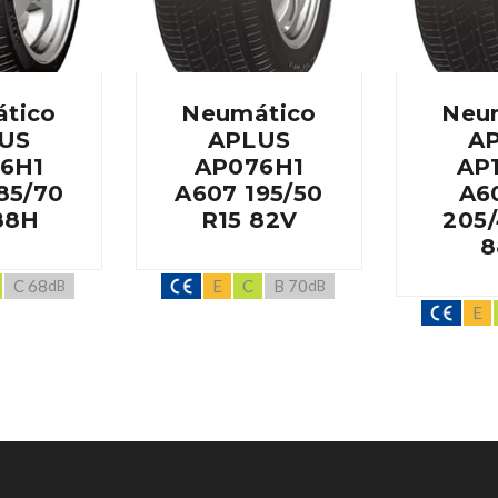
tico
Neumático
Neu
US
APLUS
A
6H1
AP076H1
AP
85/70
A607 195/50
A6
88H
R15 82V
205/
C 68
E
C
B 70
dB
dB
E