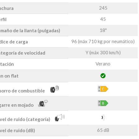
245
nchura
45
rfil
18"
maño de la llanta (pulgadas)
96 (máx 710 kg por neumático)
dice de carga
Y (máx 300 km/h)
tegoría de velocidad
Verano
tación
n on flat
orro de combustible
arre en mojado
vel de ruido (categoría)
65 dB
vel de ruido (dB)