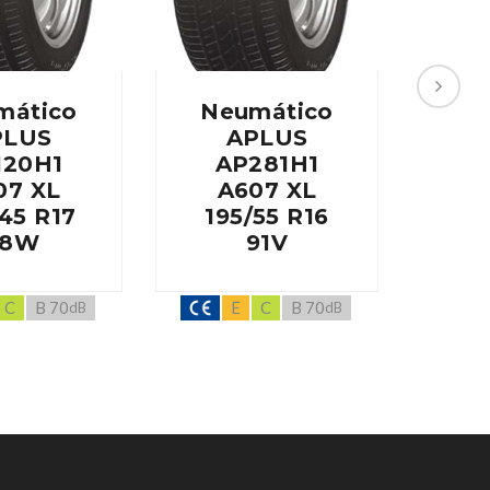
mático
Neumático
Ne
PLUS
APLUS
120H1
AP281H1
A
07 XL
A607 XL
A86
45 R17
195/55 R16
R
88W
91V
C
B 70
E
C
B 70
dB
dB