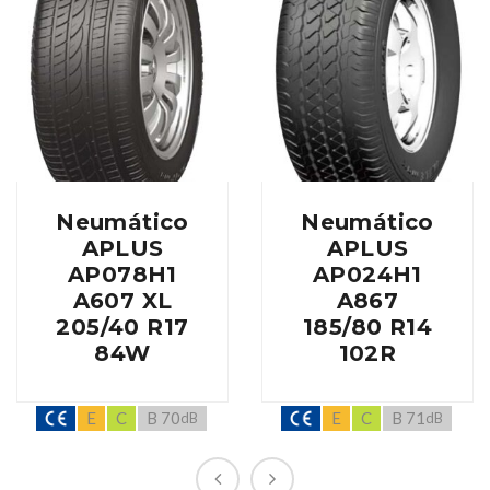
Neumático
Neumático
APLUS
APLUS
AP078H1
AP024H1
A607 XL
A867
205/40 R17
185/80 R14
84W
102R
E
C
B 70
E
C
B 71
dB
dB