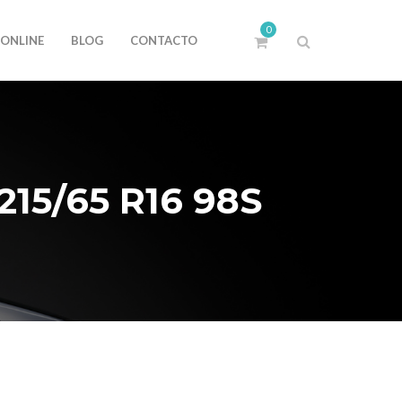
0
 ONLINE
BLOG
CONTACTO
15/65 R16 98S