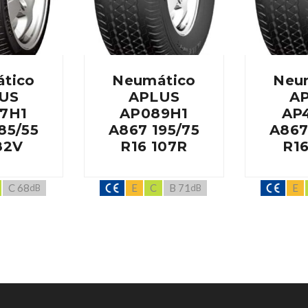
tico
Neumático
Neu
US
APLUS
A
7H1
AP089H1
AP
85/55
A867 195/75
A867
82V
R16 107R
R16
C 68
E
C
B 71
E
dB
dB