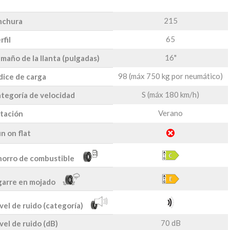
215
nchura
65
rfil
16"
maño de la llanta (pulgadas)
98 (máx 750 kg por neumático)
dice de carga
S (máx 180 km/h)
tegoría de velocidad
Verano
tación
n on flat
orro de combustible
arre en mojado
vel de ruido (categoría)
70 dB
vel de ruido (dB)