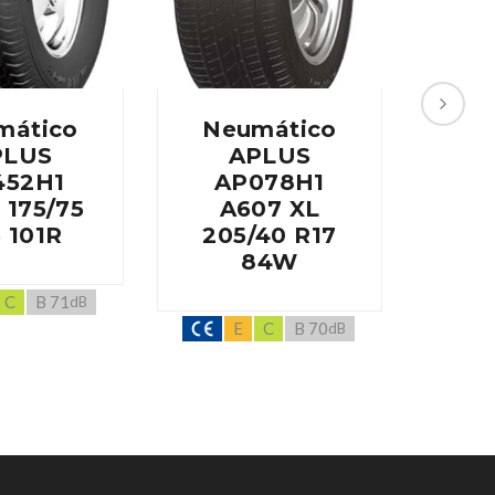
mático
Neumático
Ne
PLUS
APLUS
452H1
AP078H1
A
 175/75
A607 XL
A86
 101R
205/40 R17
R
84W
C
B 71
dB
E
C
B 70
dB