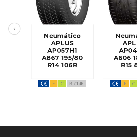
Neumático
Neumá
APLUS
APL
AP057H1
AP04
A867 195/80
A606 1
R14 106R
R15 
E
C
B 71
E
C
dB