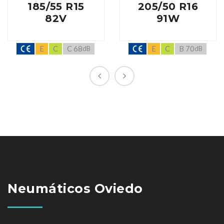
185/55 R15
205/50 R16
82V
91W
E
C
C 68
E
C
B 70
dB
dB
Neumáticos Oviedo