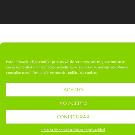
Este sitio web utiliza cookies propias y/o de terceros para mejorar nuestros
servicios, elaborar información estadística y optimizar su navegación. Puede
consultar mas información en nuestra política de cookies.
ACEPTO
NO ACEPTO
CONFIGURAR
Política de cookies
Política de privacidad