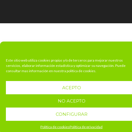
Este sitio web utiliza cookies propias y/o de terceros para mejorar nuestros
servicios, elaborar información estadística y optimizar su navegación. Puede
consultar mas información en nuestra política de cookies.
ACEPTO
NO ACEPTO
CONFIGURAR
Política de cookies
Política de privacidad