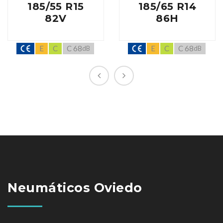
185/55 R15
185/65 R14
82V
86H
E
C
C 68
E
C
C 68
dB
dB
Neumáticos Oviedo