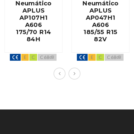
Neumático
Neumático
APLUS
APLUS
AP107H1
AP047H1
A606
A606
175/70 R14
185/55 R15
84H
82V
E
C
C 68
E
C
C 68
dB
dB