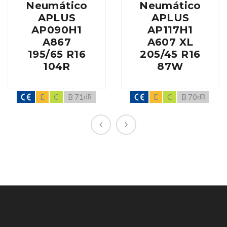
Neumático
Neumático
APLUS
APLUS
AP090H1
AP117H1
A867
A607 XL
195/65 R16
205/45 R16
104R
87W
E
C
B 71
E
C
B 70
dB
dB