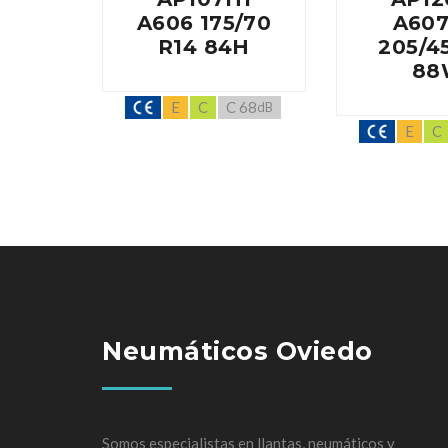
A606 175/70
A607
R14 84H
205/4
88
E
C
C 68
dB
E
C
Neumáticos Oviedo
Somos especialistas en llantas, neumáticos y