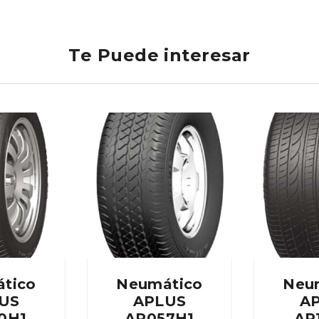
Te Puede interesar
tico
Neumático
Neu
US
APLUS
A
0H1
AP057H1
AP