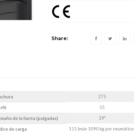
Share:
275
nchura
55
rfil
19"
maño de la llanta (pulgadas)
111 (máx 1090 kg por neumático
dice de carga