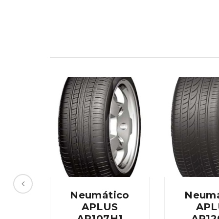
Neumático
Neumá
APLUS
APL
AP107H1
AP12