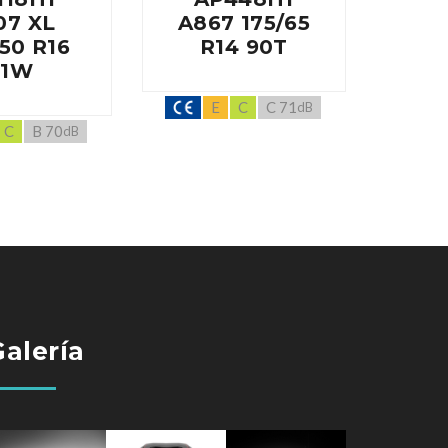
07 XL
A867 175/65
A60
50 R16
R14 90T
R
91W
E
C
C 71
dB
C
B 70
dB
Galería