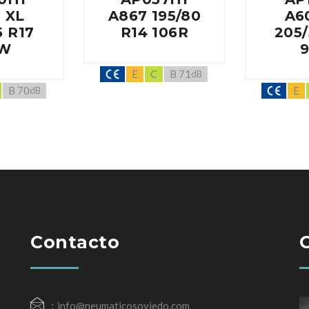
 XL
A867 195/80
A6
5 R17
R14 106R
205/
W
E
C
B 71
dB
B 70
E
dB
Contacto
info@neumaticosoviedo.com